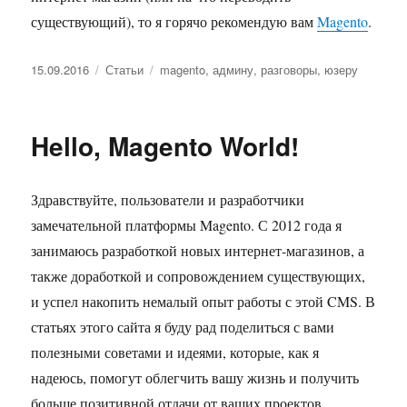
существующий), то я горячо рекомендую вам
Magento
.
Опубликовано
Рубрики
Метки
15.09.2016
Статьи
magento
,
админу
,
разговоры
,
юзеру
Hello, Magento World!
Здравствуйте, пользователи и разработчики
замечательной платформы Magento. С 2012 года я
занимаюсь разработкой новых интернет-магазинов, а
также доработкой и сопровождением существующих,
и успел накопить немалый опыт работы с этой CMS. В
статьях этого сайта я буду рад поделиться с вами
полезными советами и идеями, которые, как я
надеюсь, помогут облегчить вашу жизнь и получить
больше позитивной отдачи от ваших проектов.