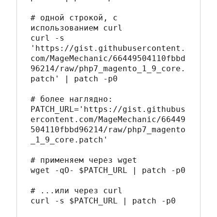
# одной строкой, с 
использованием curl
curl -s 
'
https://gist.githubusercontent.
com/MageMechanic/66449504110fbbd
96214/raw/php7_magento_1_9_core.
patch
'
|
 patch -p0

# более наглядно:
PATCH_URL=
'
https://gist.githubus
ercontent.com/MageMechanic/66449
504110fbbd96214/raw/php7_magento
_1_9_core.patch
'
# применяем через wget
wget -qO- 
$PATCH_URL
|
 patch -p0

# ...или через curl
curl -s 
$PATCH_URL
|
 patch -p0
