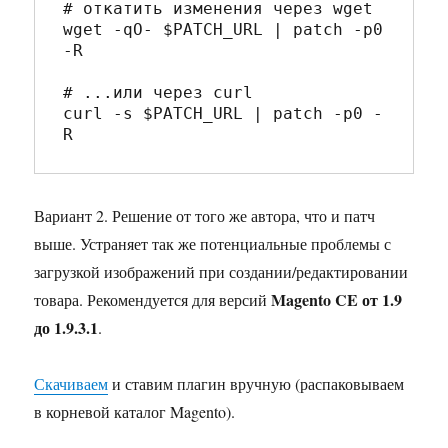
# откатить изменения через wget  
wget -qO- 
$PATCH_URL
|
 patch -p0 
-R

# ...или через curl  
curl -s 
$PATCH_URL
|
 patch -p0 -
R
Вариант 2. Решение от того же автора, что и патч
выше. Устраняет так же потенциальные проблемы с
загрузкой изображений при создании/редактировании
Magento CE от 1.9
товара. Рекомендуется для версий
до 1.9.3.1
.
Скачиваем
и ставим плагин вручную (распаковываем
в корневой каталог Magento).