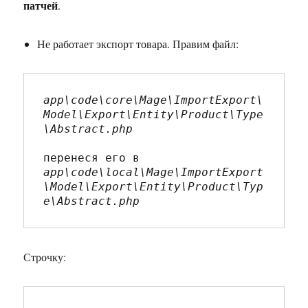
патчей
.
Не работает экспорт товара. Правим файл:
app\code\core\Mage\ImportExport\
Model\Export\Entity\Product\Type
\Abstract.php

app\code\local\Mage\ImportExport
\Model\Export\Entity\Product\Typ
e\Abstract.php
Строчку: