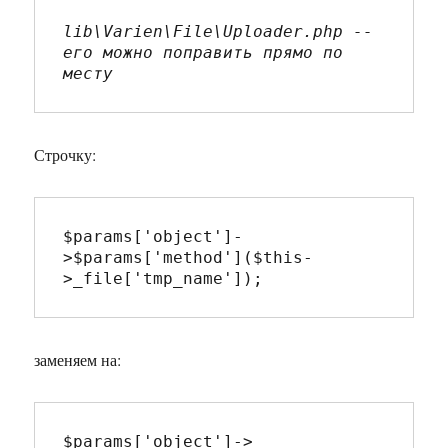
lib\Varien\File\Uploader.php -- 
его можно поправить прямо по 
месту
Строчку:
$params['object']-
>$params['method']($this-
>_file['tmp_name']);
заменяем на:
$params['object']->