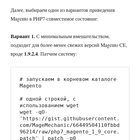
Далее, выбираем один из вариантов приведения
Magento в PHP7-совместимое состояние:
Вариант 1.
С минимальным вмешательством,
подходит для более-менее свежих версий Magento CE,
1.9.2.4
вроде
. Патчим систему:
# запускаем в корневом каталоге 
Magento
# одной строкой, с 
использованием wget
wget -qO- 
'
https://gist.githubusercontent.
com/MageMechanic/66449504110fbbd
96214/raw/php7_magento_1_9_core.
patch
'
|
 patch -p0
