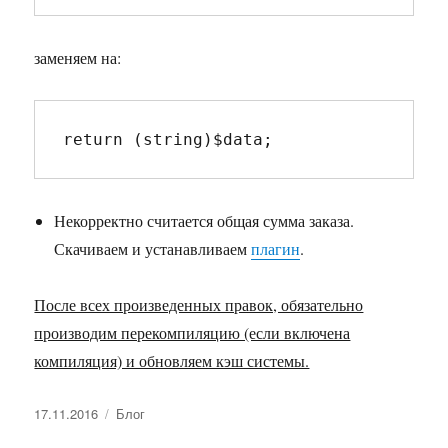
заменяем на:
return (string)$data;
Некорректно считается общая сумма заказа.
Скачиваем и устанавливаем
плагин
.
После всех произведенных правок, обязательно
производим перекомпиляцию (если включена
компиляция) и обновляем кэш системы.
Опубликовано
Рубрики
17.11.2016
Блог