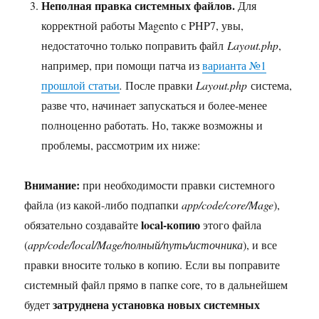
Неполная правка системных файлов.
Для
корректной работы Magento с PHP7, увы,
недостаточно только поправить файл
Layout.php
,
например, при помощи патча из
варианта №1
прошлой статьи
.
После правки
Layout.php
система,
разве что, начинает запускаться и более-менее
полноценно работать. Но, также возможны и
проблемы, рассмотрим их ниже:
Внимание:
при необходимости правки системного
файла (из какой-либо подпапки
app/code/core/Mage
),
local-копию
обязательно создавайте
этого файла
(
app/code/local/Mage/полный/путь/источника
), и все
правки вносите только в копию. Если вы поправите
системный файл прямо в папке core, то в дальнейшем
затруднена установка новых системных
будет