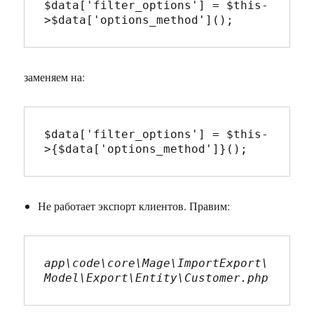
$data['filter_options'] = $this-
>$data['options_method']();
заменяем на:
$data['filter_options'] = $this-
>{$data['options_method']}();
Не работает экспорт клиентов. Правим:
app\code\core\Mage\ImportExport\
Model\Export\Entity\Customer.php