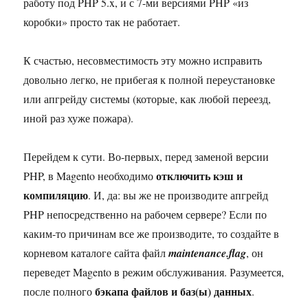
работу под PHP 5.x, и с 7-ми версиями PHP «из
коробки» просто так не работает.
К счастью, несовместимость эту можно исправить
довольно легко, не прибегая к полной переустановке
или апгрейду системы (которые, как любой переезд,
иной раз хуже пожара).
Перейдем к сути. Во-первых, перед заменой версии
отключить кэш и
PHP, в Magento необходимо
компиляцию
. И, да: вы же не производите апгрейд
PHP непосредственно на рабочем сервере? Если по
каким-то причинам все же производите, то создайте в
корневом каталоге сайта файл
maintenance.flag
, он
переведет Magento в режим обслуживания. Разумеется,
бэкапа файлов и баз(ы) данных
после полного
.