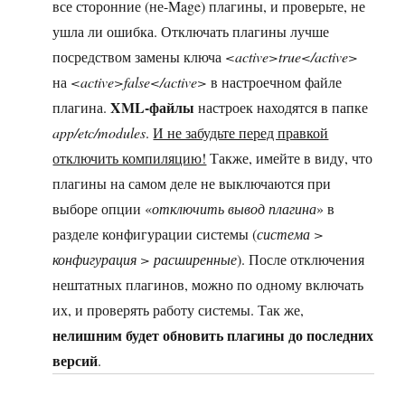
все сторонние (не-Mage) плагины, и проверьте, не
ушла ли ошибка. Отключать плагины лучше
посредством замены ключа
<active>true</active>
на
<active>false</active>
в настроечном файле
XML-файлы
плагина.
настроек находятся в папке
app/etc/modules
.
И не забудьте перед правкой
отключить компиляцию!
Также, имейте в виду, что
плагины на самом деле не выключаются при
выборе опции «
отключить вывод плагина
» в
разделе конфигурации системы (
система >
конфигурация > расширенные
). После отключения
нештатных плагинов, можно по одному включать
их, и проверять работу системы. Так же,
нелишним будет обновить плагины до последних
версий
.