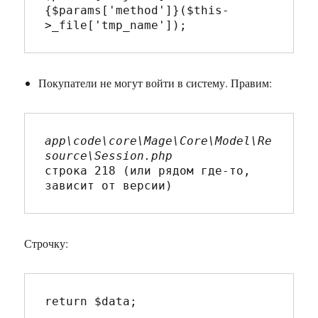
{$params['method']}($this-
>_file['tmp_name']);
Покупатели не могут войти в систему. Правим:
app\code\core\Mage\Core\Model\Re
строка 218 (или рядом где-то, 
зависит от версии)
Строчку:
return $data;