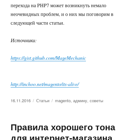
перехода на PHP7 может возникнуть немало
неочевидных проблем, и о них мы поговорим в
следующей части статьи.
Источники:
https://gist.github.com/MageMechanic
http://inchoo.net/magento/its-alive/
Опубликовано
Рубрики
Метки
16.11.2016
Статьи
magento
,
админу
,
советы
Правила хорошего тона
для интернет-магазина.