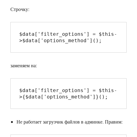
Строчку:
$data['filter_options'] = $this-
>$data['options_method']();
заменяем на:
$data['filter_options'] = $this-
>{$data['options_method']}();
Не работает загрузчик файлов в админке. Правим: